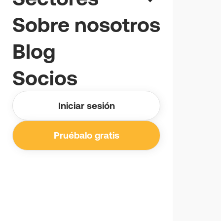
Sobre nosotros
COMPARTIR
Blog
Socios
Iniciar sesión
Pruébalo gratis
Últimas publicaciones