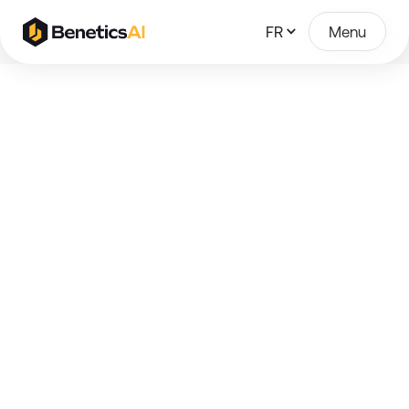
FR
Menu
Des plans de
construction
actuels pour tous,
toujours
synchronisés et
sans erreur