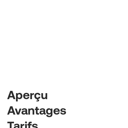
OPINIONS
Tout le monde peut
se promouvoir. C'est
ce que disent nos
clients.
De nombreuses entreprises travaillent déjà
Aperçu
avec Benetics. La louange nous rend heureux,
la critique nous aide
Avantages
Parce que nous voulons être encore
meilleurs. Tous les jours
Tarifs