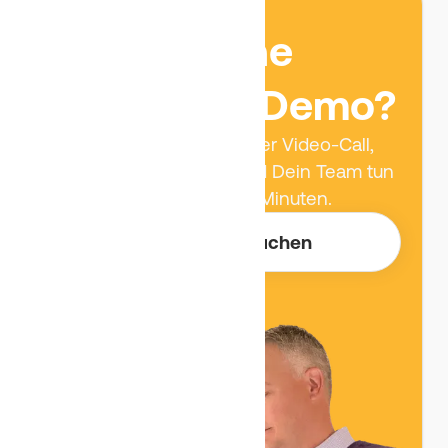
Lust auf eine
kurze Live-Demo?
Jason zeigt Dir bequem per Video-Call,
was Benetics für Dich und Dein Team tun
kann. Dauer: Maximal 30 Minuten.
Jetzt Termin buchen