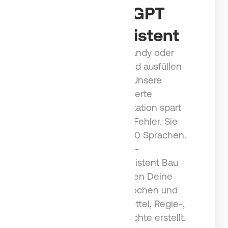
per ChatGPT
Sprachassistent
Tippen auf dem Handy oder
Berichte mit der Hand ausfüllen
ist Geschichte. Unsere
sprachgesteuerte
Baustellendokumentation spart
Zeit und vermeidet Fehler. Sie
funktioniert in über 100 Sprachen.
Mit dem KI-
Dokumentationsassistent Bau
hast Du in Sekunden Deine
Nachricht eingesprochen und
Aufgaben, Stundenzettel, Regie-,
Bau- und Mängelberichte erstellt.