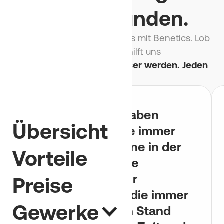
unsere Kunden.
Viele Firmen arbeiten bereits mit Benetics. Lob
freut uns, Kritik hilft uns
Denn wir wollen noch besser werden. Jeden
Tag.
Dank Benetics haben
Übersicht
unsere Monteure immer
die aktuellen Pläne in der
Vorteile
Hosentasche. Alle
arbeiten mit einer
Preise
Pendenzenliste, die immer
Gewerke
auf dem neusten Stand