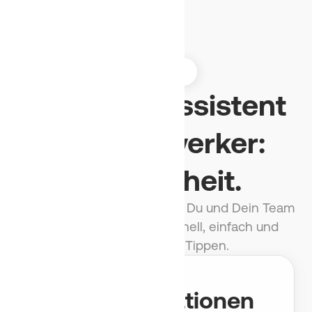
VORTEILE
KI-Sprachassistent
für Handwerker:
Weltneuheit.
Mit Benetics dokumentieren Du und Dein Team
per Spracheingabe – schnell, einfach und
ohne mühsames Tippen.
Dokumentationen