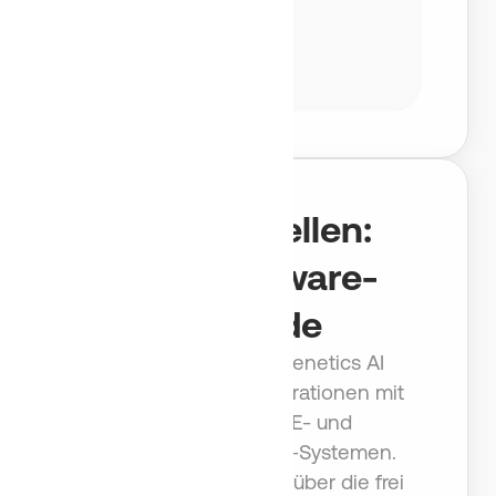
Schnittstellen:
Dein Software-
Upgrade
Die
REST‑API
von Benetics AI
ermöglicht tiefe Integrationen mit
ERP‑, DMS‑, CDE‑ und
Projektmanagement‑Systemen.
Benetics AI lässt sich über die frei