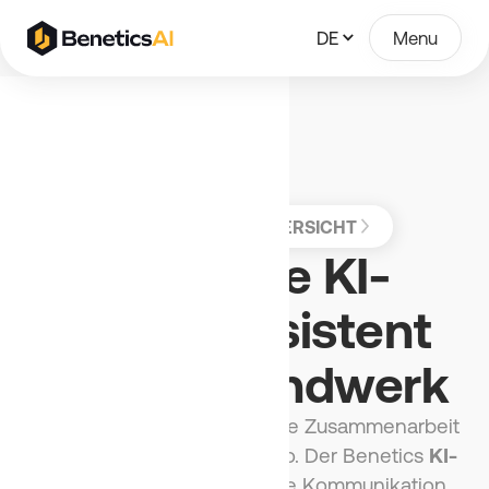
DE
Menu
APP
UPDATES
ÜBERSICHT
Der erste KI-
Sprachassistent
für das Handwerk
Weniger Papierkram, bessere Zusammenarbeit
zwischen Baustelle und Büro. Der Benetics
KI-
Sprachassistent
macht die Kommunikation