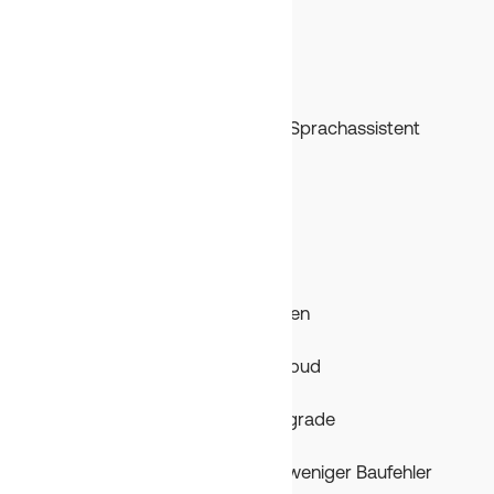
Karriere
Help Center
VORTEILE
Aktuelle Pläne für alle
Dokumentationen per ChatGPT Sprachassistent
Aufgaben-Management Bau
KI-Agent „Ben“
To-Do-Listen statt Totzeiten
Bauprojekt Management
Glasklare Kommunikation
Mängelaufnahme in schnell
Bauverzögerungen dokumentieren
Berichte auf Knopfdruck
Foto-Dokumentationen in der Cloud
Schnellstart für neue Mitarbeiter
Schnittstellen: Dein Software-Upgrade
Teilen mit externen Partnern
Automatische Planupdates und weniger Baufehler