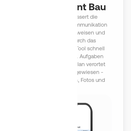
Management Bau
Benetics AI verbessert die
aufgabenbasierte Kommunikation
im Bau. Aufgaben zuweisen und
verfolgen wird durch das
Baukommunikation-Tool schnell
und einfach erledigt. Aufgaben
sind direkt auf dem Plan verortet
und auf Wunsch zugewiesen -
inklusive Checklisten, Fotos und
Fälligkeit.