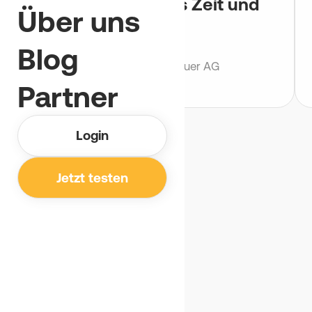
ist. Das spart uns Zeit und
Über uns
Geld.
Blog
Beno Stettler
Projektleiter, Bernauer AG
Partner
Login
Jetzt testen
PREISE
Lohnt sich.