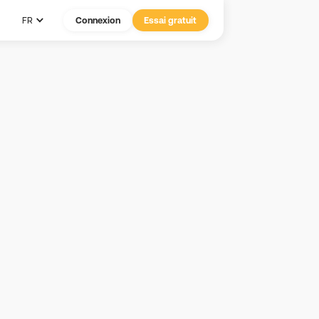
FR
Connexion
Essai gratuit
n au
netics
 prévaut.
in ») de recevoir une
. En participant au
, payant et non résilié.
clus du Programme les
doit être une personne
ient et doit s’inscrire