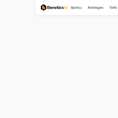
Aperçu
Avantages
Tarifs
Con
progr
Ceci est une traduction 
1. Dispositions généra
Le « Programme de parra
récompense échelonnée 
Programme, le Parrain ac
2. Éligibilité
La participation est exc
Les clients disposant u
employés de Benetics, le
physique ou morale disti
via le lien de parrainag