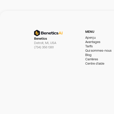
MENU
Aperçu
Benetics
Avantages
Detroit, MI, USA
Tarifs
(734) 356 1361
Qui sommes-nous
Blog
Carrières
Centre d’aide